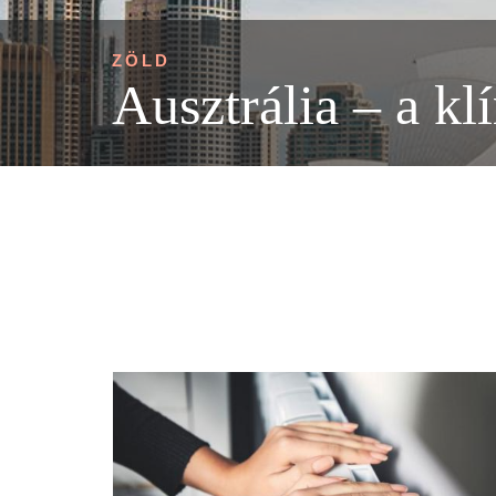
ZÖLD
Ausztrália – a kl