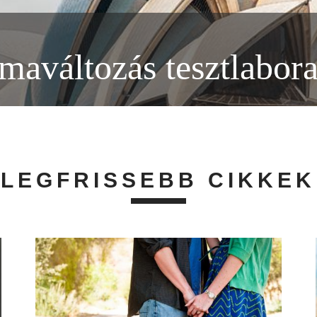
ímaváltozás tesztlabor
LEGFRISSEBB CIKKEK