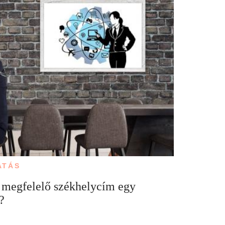
ATÁS
a megfelelő székhelycím egy
?