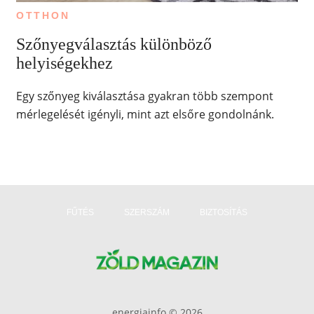
OTTHON
Szőnyegválasztás különböző
helyiségekhez
Egy szőnyeg kiválasztása gyakran több szempont
mérlegelését igényli, mint azt elsőre gondolnánk.
FŰTÉS
SZERSZÁM
BIZTOSÍTÁS
energiainfo © 2026