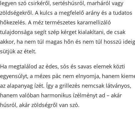
legyen szó csirkéről, sertéshúsról, marháról vagy
zöldségekről. A kulcs a megfelelő arány és a tudatos
hőkezelés. A méz természetes karamellizáló
tulajdonsága segít szép kérget kialakítani, de csak
akkor, ha nem túl magas hőn és nem túl hosszú idei
sütjük az ételt.
Ha megtalálod az édes, sós és savas elemek közti
egyensúlyt, a mézes pác nem elnyomja, hanem kieme
az alapanyag ízét. Így a grillezés nemcsak látványos,
hanem valóban harmonikus ízélményt ad – akár
húsról, akár zöldségről van szó.