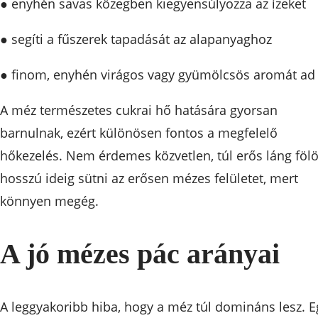
● enyhén savas közegben kiegyensúlyozza az ízeket
● segíti a fűszerek tapadását az alapanyaghoz
● finom, enyhén virágos vagy gyümölcsös aromát ad
A méz természetes cukrai hő hatására gyorsan
barnulnak, ezért különösen fontos a megfelelő
hőkezelés. Nem érdemes közvetlen, túl erős láng fölö
hosszú ideig sütni az erősen mézes felületet, mert
könnyen megég.
A jó mézes pác arányai
A leggyakoribb hiba, hogy a méz túl domináns lesz. E