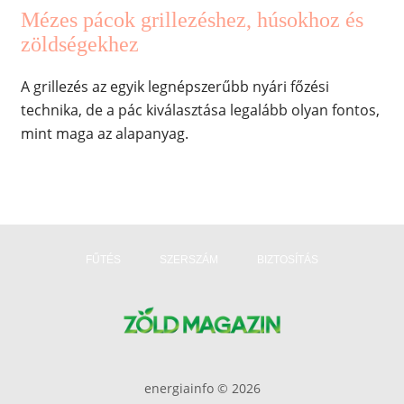
Mézes pácok grillezéshez, húsokhoz és
zöldségekhez
A grillezés az egyik legnépszerűbb nyári főzési
technika, de a pác kiválasztása legalább olyan fontos,
mint maga az alapanyag.
FŰTÉS
SZERSZÁM
BIZTOSÍTÁS
energiainfo © 2026