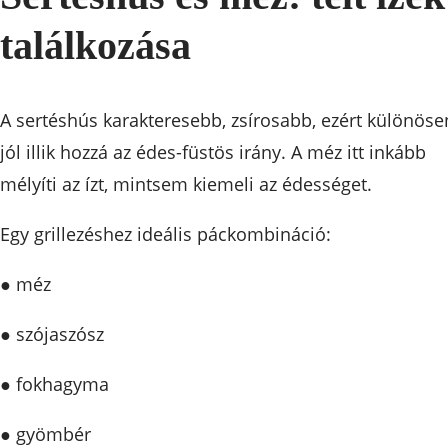
találkozása
A sertéshús karakteresebb, zsírosabb, ezért különöse
jól illik hozzá az édes-füstös irány. A méz itt inkább
mélyíti az ízt, mintsem kiemeli az édességet.
Egy grillezéshez ideális páckombináció:
● méz
● szójaszósz
● fokhagyma
● gyömbér