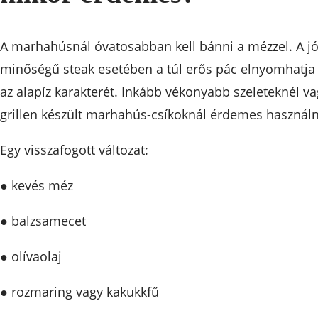
A marhahúsnál óvatosabban kell bánni a mézzel. A j
minőségű steak esetében a túl erős pác elnyomhatja
az alapíz karakterét. Inkább vékonyabb szeleteknél v
grillen készült marhahús-csíkoknál érdemes használn
Egy visszafogott változat:
● kevés méz
● balzsamecet
● olívaolaj
● rozmaring vagy kakukkfű