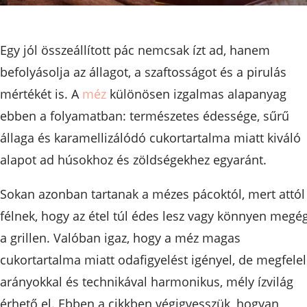
Egy jól összeállított pác nemcsak ízt ad, hanem
befolyásolja az állagot, a szaftosságot és a pirulás
mértékét is. A
méz
különösen izgalmas alapanyag
ebben a folyamatban: természetes édessége, sűrű
állaga és karamellizálódó cukortartalma miatt kiváló
alapot ad húsokhoz és zöldségekhez egyaránt.
Sokan azonban tartanak a mézes pácoktól, mert attól
félnek, hogy az étel túl édes lesz vagy könnyen megé
a grillen. Valóban igaz, hogy a méz magas
cukortartalma miatt odafigyelést igényel, de megfele
arányokkal és technikával harmonikus, mély ízvilág
érhető el. Ebben a cikkben végigvesszük, hogyan