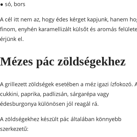
● só, bors
A cél itt nem az, hogy édes kérget kapjunk, hanem ho
finom, enyhén karamellizált külsőt és aromás felülete
érjünk el.
Mézes pác zöldségekhez
A grillezett zöldségek esetében a méz igazi ízfokozó. 
cukkini, paprika, padlizsán, sárgarépa vagy
édesburgonya különösen jól reagál rá.
A zöldségekhez készült pác általában könnyebb
szerkezetű: