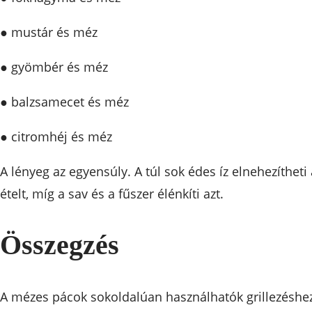
● mustár és méz
● gyömbér és méz
● balzsamecet és méz
● citromhéj és méz
A lényeg az egyensúly. A túl sok édes íz elnehezítheti 
ételt, míg a sav és a fűszer élénkíti azt.
Összegzés
A mézes pácok sokoldalúan használhatók grillezéshez