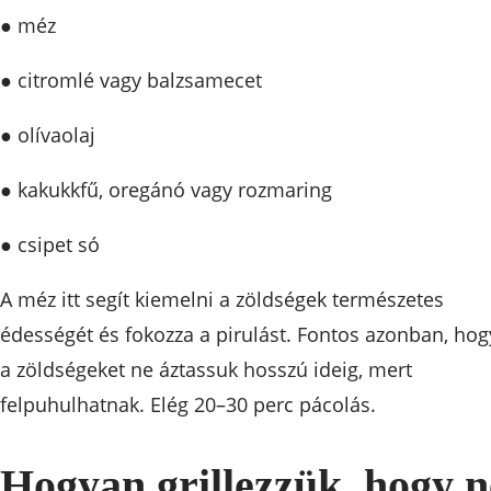
● méz
● citromlé vagy balzsamecet
● olívaolaj
● kakukkfű, oregánó vagy rozmaring
● csipet só
A méz itt segít kiemelni a zöldségek természetes
édességét és fokozza a pirulást. Fontos azonban, hog
a zöldségeket ne áztassuk hosszú ideig, mert
felpuhulhatnak. Elég 20–30 perc pácolás.
Hogyan grillezzük, hogy n