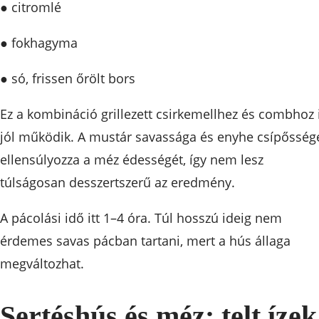
● citromlé
● fokhagyma
● só, frissen őrölt bors
Ez a kombináció grillezett csirkemellhez és combhoz 
jól működik. A mustár savassága és enyhe csípősség
ellensúlyozza a méz édességét, így nem lesz
túlságosan desszertszerű az eredmény.
A pácolási idő itt 1–4 óra. Túl hosszú ideig nem
érdemes savas pácban tartani, mert a hús állaga
megváltozhat.
Sertéshús és méz: telt ízek