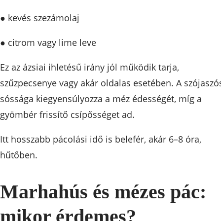
● kevés szezámolaj
● citrom vagy lime leve
Ez az ázsiai ihletésű irány jól működik tarja,
szűzpecsenye vagy akár oldalas esetében. A szójaszó
sóssága kiegyensúlyozza a méz édességét, míg a
gyömbér frissítő csípősséget ad.
Itt hosszabb pácolási idő is belefér, akár 6–8 óra,
hűtőben.
Marhahús és mézes pác:
mikor érdemes?