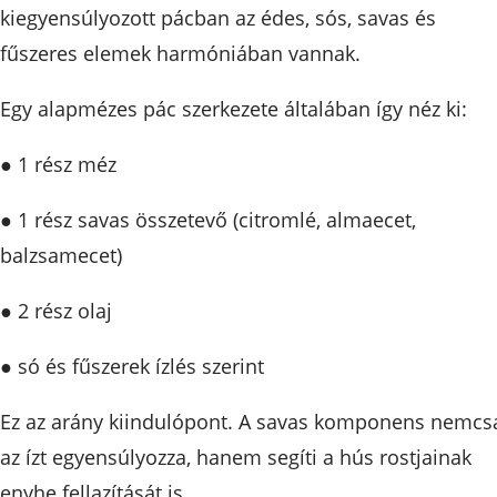
kiegyensúlyozott pácban az édes, sós, savas és
fűszeres elemek harmóniában vannak.
Egy alapmézes pác szerkezete általában így néz ki:
● 1 rész méz
● 1 rész savas összetevő (citromlé, almaecet,
balzsamecet)
● 2 rész olaj
● só és fűszerek ízlés szerint
Ez az arány kiindulópont. A savas komponens nemcs
az ízt egyensúlyozza, hanem segíti a hús rostjainak
enyhe fellazítását is.