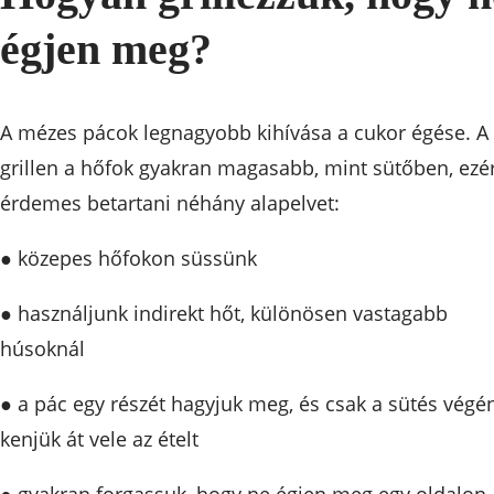
égjen meg?
A mézes pácok legnagyobb kihívása a cukor égése. A
grillen a hőfok gyakran magasabb, mint sütőben, ezé
érdemes betartani néhány alapelvet:
● közepes hőfokon süssünk
● használjunk indirekt hőt, különösen vastagabb
húsoknál
● a pác egy részét hagyjuk meg, és csak a sütés végé
kenjük át vele az ételt
● gyakran forgassuk, hogy ne égjen meg egy oldalon