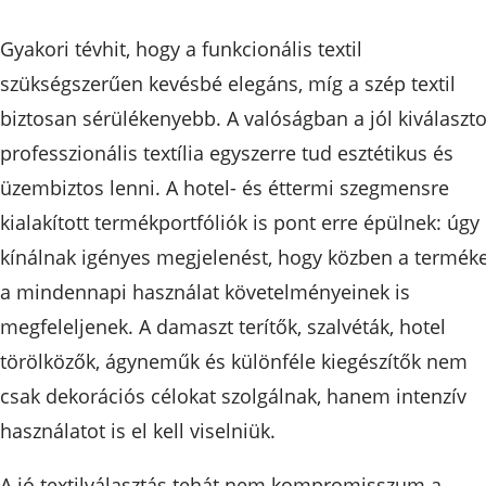
Gyakori tévhit, hogy a funkcionális textil
szükségszerűen kevésbé elegáns, míg a szép textil
biztosan sérülékenyebb. A valóságban a jól kiválaszto
professzionális textília egyszerre tud esztétikus és
üzembiztos lenni. A hotel- és éttermi szegmensre
kialakított termékportfóliók is pont erre épülnek: úgy
kínálnak igényes megjelenést, hogy közben a termék
a mindennapi használat követelményeinek is
megfeleljenek. A damaszt terítők, szalvéták, hotel
törölközők, ágyneműk és különféle kiegészítők nem
csak dekorációs célokat szolgálnak, hanem intenzív
használatot is el kell viselniük.
A jó textilválasztás tehát nem kompromisszum a