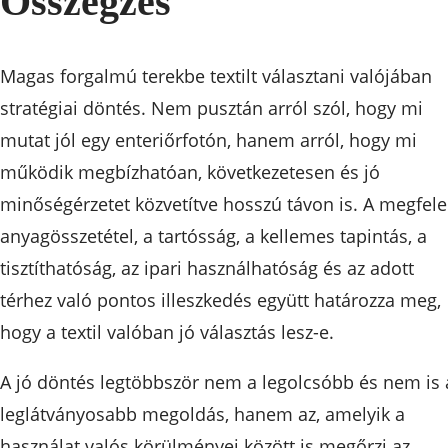
Összegzés
Magas forgalmú terekbe textilt választani valójában
stratégiai döntés. Nem pusztán arról szól, hogy mi
mutat jól egy enteriőrfotón, hanem arról, hogy mi
működik megbízhatóan, következetesen és jó
minőségérzetet közvetítve hosszú távon is. A megfele
anyagösszetétel, a tartósság, a kellemes tapintás, a
tisztíthatóság, az ipari használhatóság és az adott
térhez való pontos illeszkedés együtt határozza meg,
hogy a textil valóban jó választás lesz-e.
A jó döntés legtöbbször nem a legolcsóbb és nem is 
leglátványosabb megoldás, hanem az, amelyik a
használat valós körülményei között is megőrzi az