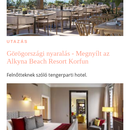
UTAZÁS
Görögországi nyaralás - Megnyílt az
Alkyna Beach Resort Korfun
Felnőtteknek szóló tengerparti hotel.