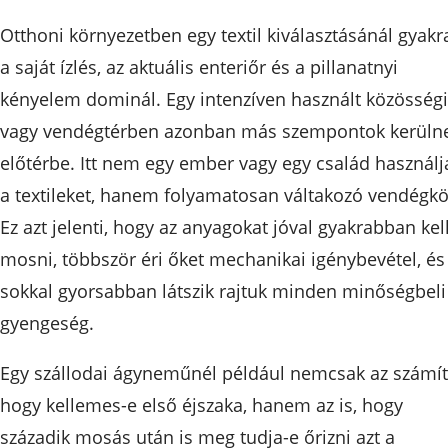
Otthoni környezetben egy textil kiválasztásánál gyakr
a saját ízlés, az aktuális enteriőr és a pillanatnyi
kényelem dominál. Egy intenzíven használt közösségi
vagy vendégtérben azonban más szempontok kerüln
előtérbe. Itt nem egy ember vagy egy család használj
a textileket, hanem folyamatosan váltakozó vendégkö
Ez azt jelenti, hogy az anyagokat jóval gyakrabban kel
mosni, többször éri őket mechanikai igénybevétel, és
sokkal gyorsabban látszik rajtuk minden minőségbeli
gyengeség.
Egy szállodai ágyneműnél például nemcsak az számít
hogy kellemes-e első éjszaka, hanem az is, hogy
századik mosás után is meg tudja-e őrizni azt a