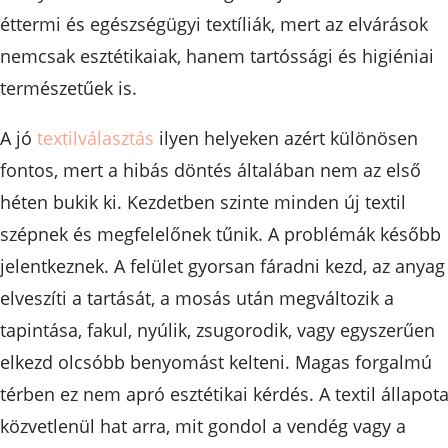
éttermi és egészségügyi textíliák, mert az elvárások
nemcsak esztétikaiak, hanem tartóssági és higiéniai
természetűek is.
A jó
textilválasztás
ilyen helyeken azért különösen
fontos, mert a hibás döntés általában nem az első
héten bukik ki. Kezdetben szinte minden új textil
szépnek és megfelelőnek tűnik. A problémák később
jelentkeznek. A felület gyorsan fáradni kezd, az anyag
elveszíti a tartását, a mosás után megváltozik a
tapintása, fakul, nyúlik, zsugorodik, vagy egyszerűen
elkezd olcsóbb benyomást kelteni. Magas forgalmú
térben ez nem apró esztétikai kérdés. A textil állapot
közvetlenül hat arra, mit gondol a vendég vagy a