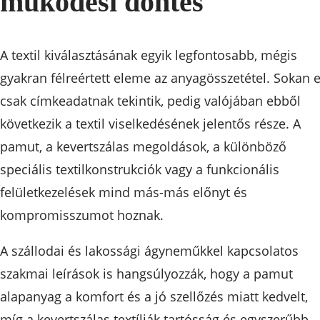
működési döntés
A textil kiválasztásának egyik legfontosabb, mégis
gyakran félreértett eleme az anyagösszetétel. Sokan e
csak címkeadatnak tekintik, pedig valójában ebből
következik a textil viselkedésének jelentős része. A
pamut, a kevertszálas megoldások, a különböző
speciális textilkonstrukciók vagy a funkcionális
felületkezelések mind más-más előnyt és
kompromisszumot hoznak.
A szállodai és lakossági ágyneműkkel kapcsolatos
szakmai leírások is hangsúlyozzák, hogy a pamut
alapanyag a komfort és a jó szellőzés miatt kedvelt,
míg a kevertszálas textíliák tartósság és egyszerűbb