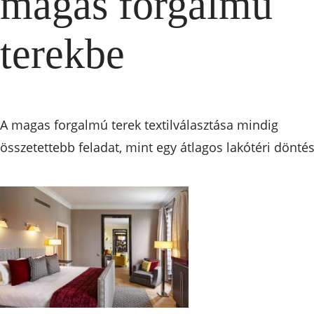
magas forgalmú
terekbe
A magas forgalmú terek textilválasztása mindig
összetettebb feladat, mint egy átlagos lakótéri döntés