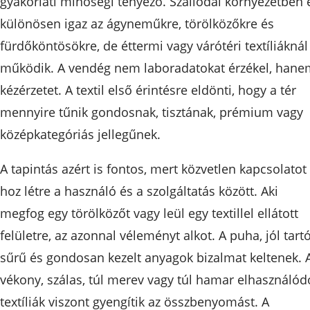
gyakorlati minőségi tényező. Szállodai környezetben 
különösen igaz az ágyneműkre, törölközőkre és
fürdőköntösökre, de éttermi vagy várótéri textíliáknál 
működik. A vendég nem laboradatokat érzékel, hane
kézérzetet. A textil első érintésre eldönti, hogy a tér
mennyire tűnik gondosnak, tisztának, prémium vagy
középkategóriás jellegűnek.
A tapintás azért is fontos, mert közvetlen kapcsolatot
hoz létre a használó és a szolgáltatás között. Aki
megfog egy törölközőt vagy leül egy textillel ellátott
felületre, az azonnal véleményt alkot. A puha, jól tartó
sűrű és gondosan kezelt anyagok bizalmat keltenek. 
vékony, szálas, túl merev vagy túl hamar elhasználód
textíliák viszont gyengítik az összbenyomást. A